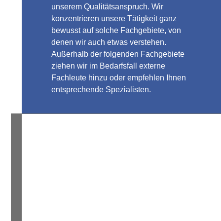
unserem Qualitätsanspruch. Wir
konzentrieren unsere Tätigkeit ganz
bewusst auf solche Fachgebiete, von
denen wir auch etwas verstehen.
Außerhalb der folgenden Fachgebiete
ziehen wir im Bedarfsfall externe
Fachleute hinzu oder empfehlen Ihnen
entsprechende Spezialisten.
Arbeitsrecht
Das Arbeitsrecht betrifft nahezu jeden, sei es als
Arbeitnehmer, sei es als Arbeitgeber. Trotz seiner
Bedeutung für den größten Teil der Bevölkerung gibt es
bis heute kein Arbeitsgesetzbuch, ...
Mehr >